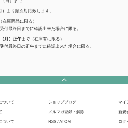
6日（日）まで
（月）より順次対応致します。
（在庫商品に限る）
受付最終日までに確認出来た場合に限る。
日（月）正午
まで（在庫有に限る）
受付最終日の正午までに確認出来た場合に限る。
について
ショップブログ
マイ
て
メルマガ登録・解除
新規
について
RSS
/
ATOM
ログ