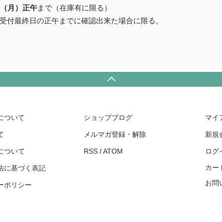
日（月）正午
まで（在庫有に限る）
受付最終日の正午までに確認出来た場合に限る。
について
ショップブログ
マイ
て
メルマガ登録・解除
新規
について
RSS
/
ATOM
ログ
カー
法に基づく表記
お問
ーポリシー