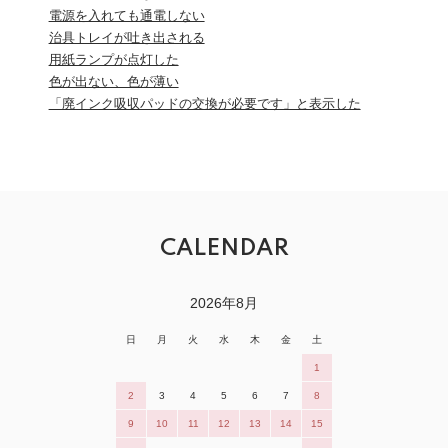
電源を入れても通電しない
治具トレイが吐き出される
用紙ランプが点灯した
色が出ない、色が薄い
「廃インク吸収パッドの交換が必要です」と表示した
CALENDAR
2026年8月
日
月
火
水
木
金
土
1
2
3
4
5
6
7
8
9
10
11
12
13
14
15