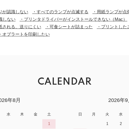
ジが認識しない
・すべてのランプが点滅する
・用紙ランプが点
識しない
・プリンタドライバーがインストールできない（Mac）
紙される、送りにくい
・可食シートが詰まった
・プリントした
・オブラートを印刷したい
CALENDAR
026年8月
2026年
水
木
金
土
日
月
火
水
1
1
2