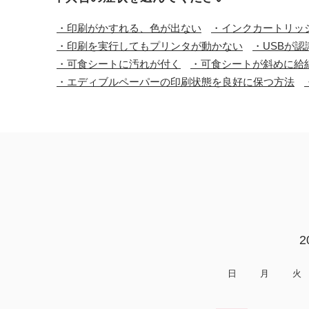
・印刷がかすれる、色が出ない
・インクカートリッ
・印刷を実行してもプリンタが動かない
・USBが認
・可食シートに汚れが付く
・可食シートが斜めに給
・エディブルペーパーの印刷状態を良好に保つ方法
2
日
月
火