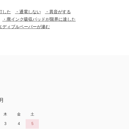
灯した
・通電しない
・異音がする
・廃インク吸収パッドが限界に達した
エディブルペーパーが滲む
9月
木
金
土
3
4
5