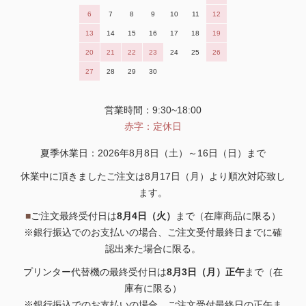
6
7
8
9
10
11
12
13
14
15
16
17
18
19
20
21
22
23
24
25
26
27
28
29
30
営業時間：9:30~18:00
赤字：定休日
夏季休業日：2026年8月8日（土）～16日（日）まで
休業中に頂きましたご注文は8月17日（月）より順次対応致し
ます。
■
ご注文最終受付日は
8月4日（火）
まで（在庫商品に限る）
※銀行振込でのお支払いの場合、ご注文受付最終日までに確
認出来た場合に限る。
プリンター代替機の最終受付日は
8月3日（月）正午
まで（在
庫有に限る）
※銀行振込でのお支払いの場合、ご注文受付最終日の正午ま