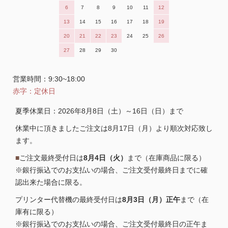
6
7
8
9
10
11
12
13
14
15
16
17
18
19
20
21
22
23
24
25
26
27
28
29
30
営業時間：9:30~18:00
赤字：定休日
夏季休業日：2026年8月8日（土）～16日（日）まで
休業中に頂きましたご注文は8月17日（月）より順次対応致し
ます。
■
ご注文最終受付日は
8月4日（火）
まで（在庫商品に限る）
※銀行振込でのお支払いの場合、ご注文受付最終日までに確
認出来た場合に限る。
プリンター代替機の最終受付日は
8月3日（月）正午
まで（在
庫有に限る）
※銀行振込でのお支払いの場合、ご注文受付最終日の正午ま