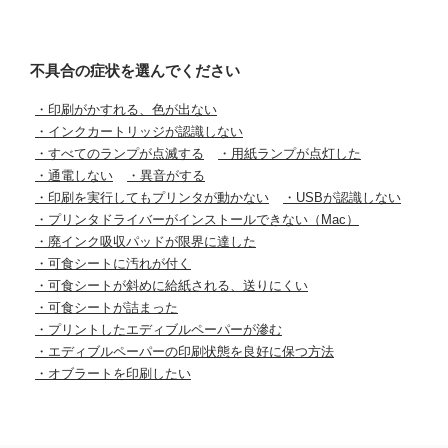
不具合の症状を選んでください
・印刷がかすれる、色が出ない
・インクカートリッジが認識しない
・すべてのランプが点滅する
・用紙ランプが点灯した
・通電しない
・異音がする
・印刷を実行してもプリンタが動かない
・USBが認識しない
・プリンタドライバーがインストールできない（Mac）
・廃インク吸収パッドが限界に達した
・可食シートに汚れが付く
・可食シートが斜めに給紙される、送りにくい
・可食シートが詰まった
・プリントしたエディブルペーパーが滲む
・エディブルペーパーの印刷状態を良好に保つ方法
・オブラートを印刷したい