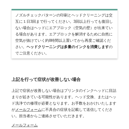
ノズルチェックパターンの印刷とヘッドクリーニングは交
互に１日3回まで行ってください。3回以上行っても復旧し
ない場合はヘッドにエアブロック（空気の壁）が出来てい
る場合があります。エアブロックを解消するために自然に
空気が抜けていく約8時間以上置いてから再度ご確認くだ
さい。
ヘッドクリーニングは多量のインクを消費します
の
でご注意ください。
上記を行って症状が改善しない場合
上記で症状が改善しない場合はプリンタのインクヘッドに目詰
まりが起きている可能性があります。ヘッド交換、またはヘッ
ド洗浄での修理が必要となります。お手数をおかけいたします
が
メールフォーム
に不具合の症状を記載して送信してくださ
い。担当者からご連絡させていただきます。
メールフォーム