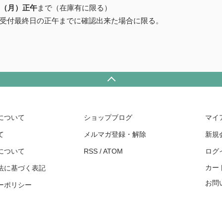
日（月）正午
まで（在庫有に限る）
受付最終日の正午までに確認出来た場合に限る。
について
ショップブログ
マイ
て
メルマガ登録・解除
新規
について
RSS
/
ATOM
ログ
カー
法に基づく表記
お問
ーポリシー